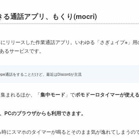
きる通話アプリ、
もくり
(mocri)
9年にリリースした作業通話アプリ。いわゆる「さぎょイプ※」
あるサービスです。
pe通話をすることだけど、最近はDiscordが主流
気軽に集まれるほか、「
集中モード
」で
ポモドーロタイマーが使え
、PCのブラウザからも利用できます。
る時にスマホのタイマーが鳴るとそのまま気が逸れてしまうの