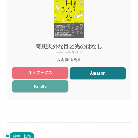
奇想天外な目と光のはなし
posted with
ヨメレバ
入倉 隆 雷鳥社
楽天ブックス
Amazon
Kindle
科学・技術