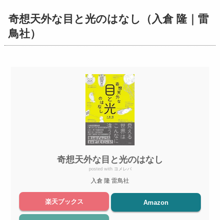
奇想天外な目と光のはなし（入倉 隆｜雷
鳥社）
奇想天外な目と光のはなし
posted with
ヨメレバ
入倉 隆 雷鳥社
楽天ブックス
Amazon